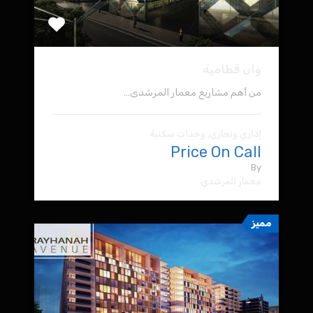
وان قطامية
من أهم مشاريع معمار المرشدى…
إداري وتجاري, وحدات سكنية
Price On Call
By
معمار المرشدي
مميز