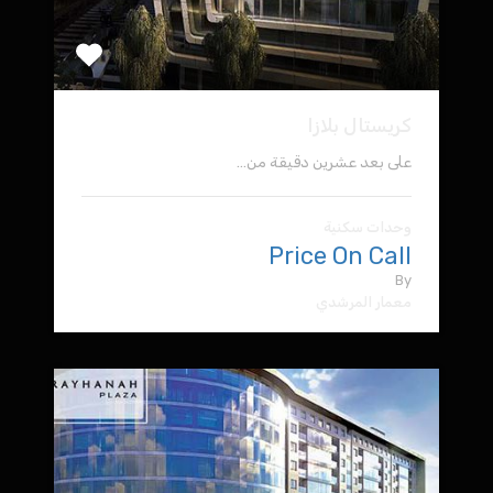
كريستال بلازا
على بعد عشرين دقيقة من…
وحدات سكنية
Price On Call
By
معمار المرشدي