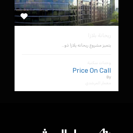
ريحانة بلازا
يتميز مشروع ريحانه پلازا ذو…
وحدات سكنية
Price On Call
By
معمار المرشدي