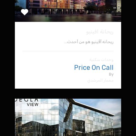
ريحانة افينيو
ريحانه أڤينيو هو من أحدث…
وحدات سكنية
Price On Call
By
معمار المرشدي