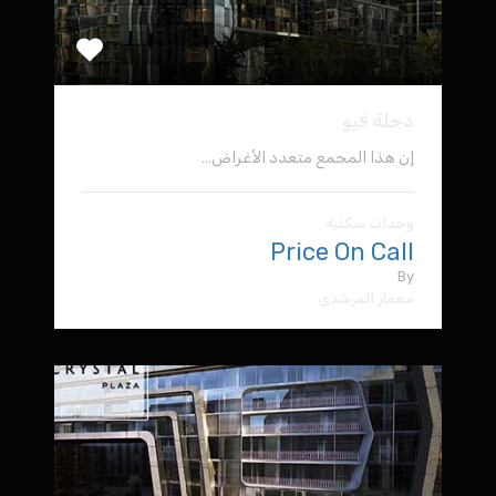
دجلة فيو
إن هذا المجمع متعدد الأغراض…
وحدات سكنية
Price On Call
By
معمار المرشدي