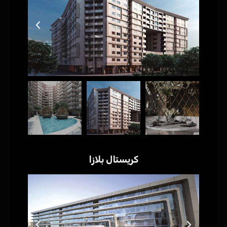
كريستال بلازا