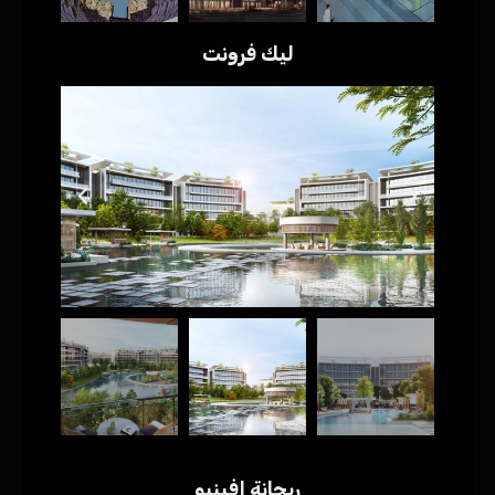
ليك فرونت
ريحانة افينيو